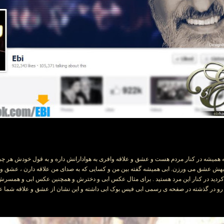
ه همیشه در کنار مردم هست و عشق و علاقه وافری به هوادارانش داره و به قول خودش هر چی 
هش عشق می ورزن. ابی همیشه گفته بین من و کسایی که به صدای من علاقه دارن ، عشق ور
ردید در کنار این مرد هستید . برای مثال عکس ابی و دخترش و همچنین عکس ابی و همسرش
 رو در گذشته در صفحه ی رسمی ابی فیس بوک ابی داشته و این نشان از عشق و علاقه شما ع