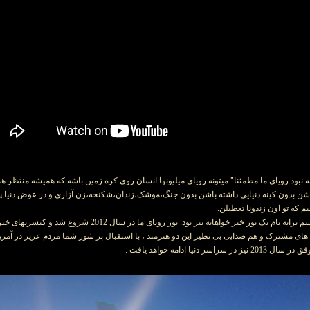
انه نبود رویای ما مطمئنا" میتونه رویای میلیونها انسان روی کره زمین باشه که همیشه منتظر ه
باشن بدون کینه دنیایی داشته باشن بدون جنگ،موشک،زندان،شکنجه،زن آزاری و در عوض دنیا پ
یم که تو اون زندونا تعطیلن.
رویای ما به جز اسم ترانه نام یک تور خیر خواهانه نیز بود. تور رویای 
 های مشترک و هم صدایی بی نظیر این دو هنرمند ، با استقبال پر شور شما مردم عزیز در آمریکا 
سراسر دنیا ادامه خواهد یافت .